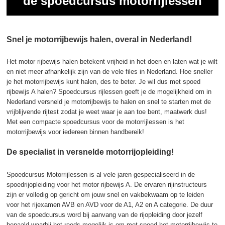
de spoedcursus motorrijlessen
Snel je motorrijbewijs halen, overal in Nederland!
Het motor rijbewijs halen betekent vrijheid in het doen en laten wat je wilt
en niet meer afhankelijk zijn van de vele files in Nederland. Hoe sneller
je het motorrijbewijs kunt halen, des te beter. Je wil dus met spoed
rijbewijs A halen? Spoedcursus rijlessen geeft je de mogelijkheid om in
Nederland versneld je motorrijbewijs te halen en snel te starten met de
vrijblijvende rijtest zodat je weet waar je aan toe bent, maatwerk dus!
Met een compacte spoedcursus voor de motorrijlessen is het
motorrijbewijs voor iedereen binnen handbereik!
De specialist in versnelde motorrijopleiding!
Spoedcursus Motorrijlessen is al vele jaren gespecialiseerd in de
spoedrijopleiding voor het motor rijbewijs A. De ervaren rijinstructeurs
zijn er volledig op gericht om jouw snel en vakbekwaam op te leiden
voor het rijexamen AVB en AVD voor de A1, A2 en A categorie. De duur
van de spoedcursus word bij aanvang van de rijopleiding door jezelf
bepaald waarbij het reeds mogelijk is om met spoed het motorrijbewijs te